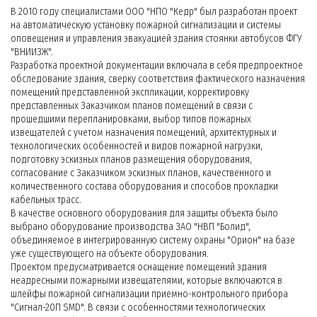
В 2010 году специалистами ООО "НПО "Кедр" был разработан проект
на автоматическую установку пожарной сигнализации и системы
оповещения и управления эвакуацией здания стоянки автобусов ФГУ
"ВНИИЗЖ".
Разработка проектной документации включала в себя предпроектное
обследование здания, сверку соответствия фактического назначения
помещений представленной экспликации, корректировку
представленных Заказчиком планов помещений в связи с
прошедшими перепланировками, выбор типов пожарных
извещателей с учетом назначения помещений, архитектурных и
технологических особенностей и видов пожарной нагрузки,
подготовку эскизных планов размещения оборудования,
согласование с Заказчиком эскизных планов, качественного и
количественного состава оборудования и способов прокладки
кабельных трасс.
В качестве основного оборудования для защиты объекта было
выбрано оборудование производства ЗАО "НВП "Болид",
объединяемое в интегрированную систему охраны "Орион" на базе
уже существующего на объекте оборудования.
Проектом предусматривается оснащение помещений здания
неадресными пожарными извещателями, которые включаются в
шлейфы пожарной сигнализации приемно-контрольного прибора
"Сигнал-20П SMD". В связи с особенностями технологических