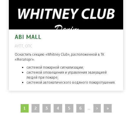
ABI MALL
АУПТ, ОПС
Оснастить секцию «Whitney Club», расположенной в ТК
«Мегаторг»:
системой пожарной сигнализации;
системой оповещения и управления эвакуацией
людей при пожаре;
системой автоматического водяного пожаротушения.
СТРАНИЦЫ
1
2
3
4
5
6
…
›
»