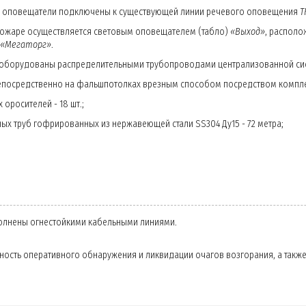
 оповещатели подключены к существующей линии речевого оповещения
Т
ожаре осуществляется световым оповещателем (табло)
«Выход»
, распол
 «Мегаторг»
.
оборудованы распределительными трубопроводами централизованной с
епосредственно на фальшпотолках врезным способом посредством компле
оросителей - 18 шт.;
х труб гофрированных из нержавеющей стали SS304 Ду15 - 72 метра;
олнены огнестойкими кабельными линиями.
ность оперативного обнаружения и ликвидации очагов возгорания, а так