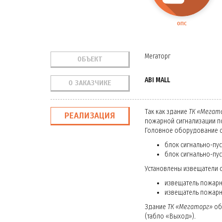
ОПС
Мегаторг
ОБЪЕКТ
ABI MALL
О ЗАКАЗЧИКЕ
Так как здание
ТК «Мегат
РЕАЛИЗАЦИЯ
пожарной сигнализации п
Головное оборудование с
блок сигнально-пу
блок сигнально-пус
Установлены извещатели 
извещатель пожарн
извещатель пожарны
Здание
ТК «Мегаторг»
об
(табло «Выход»).