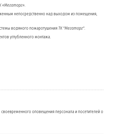
К «Мегаторг»
.
оженным непосредственно над выходом из помещения,
истемы водяного пожаротушения
ТК "Мегаторг"
.
ктов углубленного монтажа.
же своевременного оповещения персонала и посетителей о