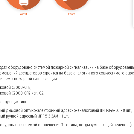
АУПТ
СОУЭ
орг»
оборудовано системой пожарной сигнализации на базе оборудован
омещений арендаторов строится на базе аналогичного совместимого адр
истемы пожарной сигнализации:
сковой C2000-СП2;
ковой C2000-СП2 исп. 02.
следующих типов:
ый дымовой оптико-электронный адресно-аналоговый ДИП-34А-03 - 8 шт.;
й ручной адресный ИПР 513-3АМ - 1 шт.
орудовано системой оповещения 3-го типа, подразумевающей речевое (тр