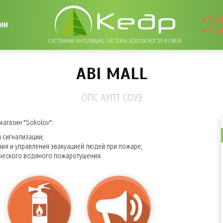
+7 (
ИИ
+7 (
СИСТЕМНАЯ ИНТЕГРАЦИЯ, СИСТЕМЫ БЕЗОПАСНОСТИ И СВЯЗИ
ABI MALL
ОПС АУПТ СОУЭ
агазин "Sokolov":
 сигнализации;
ия и управления эвакуацией людей при пожаре;
ческого водяного пожаротушения.