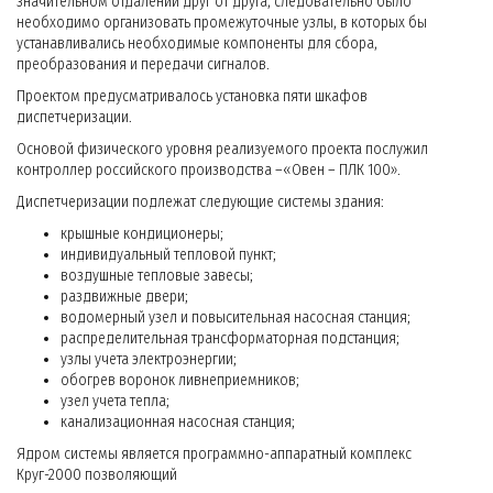
значительном отдалении друг от друга, следовательно было
необходимо организовать промежуточные узлы, в которых бы
устанавливались необходимые компоненты для сбора,
преобразования и передачи сигналов.
Проектом предусматривалось установка пяти шкафов
диспетчеризации.
Основой физического уровня реализуемого проекта послужил
контроллер российского производства –«Овен – ПЛК 100».
Диспетчеризации подлежат следующие системы здания:
крышные кондиционеры;
индивидуальный тепловой пункт;
воздушные тепловые завесы;
раздвижные двери;
водомерный узел и повысительная насосная станция;
распределительная трансформаторная подстанция;
узлы учета электроэнергии;
обогрев воронок ливнеприемников;
узел учета тепла;
канализационная насосная станция;
Ядром системы является программно-аппаратный комплекс
Круг-2000 позволяющий