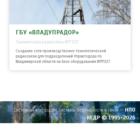
ГБУ «ВЛАДУПРАДОР»
Транкинговая радиосвязь MPT1327
Создание сети производственно-технологической
радиосвязи для подразделений Управтодора по
Владимирской области на базе оборудования MPT1327.
—
НПО
Системная интеграция, системы безопасности и связи
КЕДР © 1995-2026
Телефоны:
+7 (4922) 53-29-28
•
+7 (4922) 53-29-34
•
Email:
INFO@TELELINE.RU